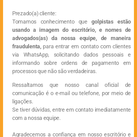
O Ministério da Economia (ref. Portaria ME nº 7.163/2021)
Prezado(a) cliente:
dispôs sobre as atividades passíveis de adesão ao PERSE.
Tomamos conhecimento que
golpistas estão
Contudo, para algumas atividades incluiu a obrigatoriedade
usando a imagem do escritório, e nomes de
de cadastro prévio junto ao Ministério do Turismo (Cadastur).
advogados(as) da nossa equipe, de maneira
Diversas empresas, associações e sindicatos, em especial
fraudulenta,
para entrar em contato com clientes
ligados a bares e restaurantes, estão buscando a via judicial
via WhatsApp, solicitando dados pessoais e
para garantir o direito à adesão ao Programa. Atualmente, há
informando sobre ordens de pagamento em
posicionamento jurisprudencial favorável aos contribuintes,
processos que não são verdadeiras.
no sentido garantir o direito aos benefícios sem a
necessidade de cadastramento. Contudo, a discussão ainda
Ressaltamos que nosso canal oficial de
não foi encerrada.
comunicação é o e-mail ou telefone, por meio de
O PERSE é uma ótima oportunidade para empresas ligadas
ligações.
ao setor de eventos, sendo que para diversas atividades a
Se tiver dúvidas, entre em contato imediatamente
possibilidade de negociação de dívidas e redução de
com a nossa equipe.
tributos já está garantida pela lei.
Agradecemos a confiança em nosso escritório e