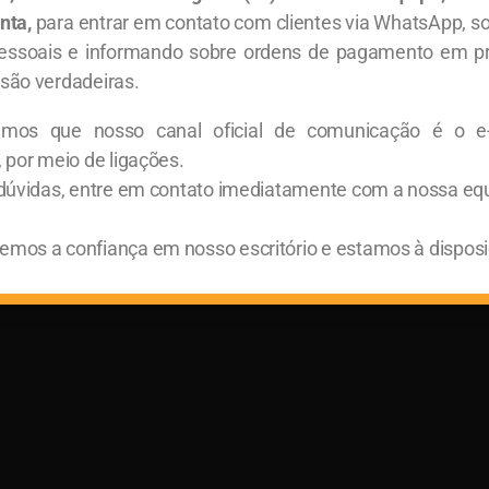
nta,
para entrar em contato com clientes via WhatsApp, so
s de experiência em gestão e consultoria
essoais e informando sobre ordens de pagamento em p
são verdadeiras.
ncia em auditoria externa e contabilidade
amos que nosso canal oficial de comunicação é o e
 Tributária
, por meio de ligações.
 dúvidas, entre em contato imediatamente com a nossa eq
mos a confiança em nosso escritório e estamos à disposi