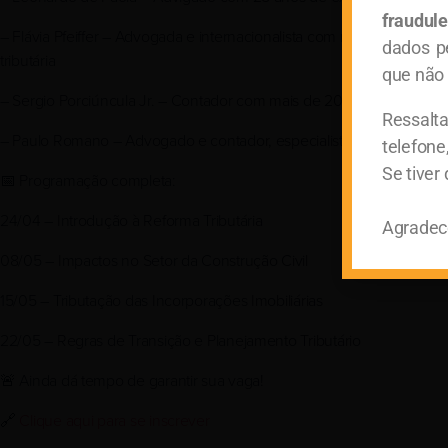
fraudule
– Flávia Pfeiffer – Advogada e internacionalista com mais de 15 ano
dados p
tributária
que não 
– Sergio Porciúncula Jr. – Contador com mais de 20 anos de experiê
Ressalt
– Paulo Romano – Advogado e contador, especialista em Consultoria
telefone
Se tiver
📅 Programação completa:
24/04 – Introdução à Reforma Tributária
Agradece
08/05 – Impactos no Setor da Construção Civil
15/05 – Tributação das Incorporações Imobiliárias
22/05 – Regras de Transição e Planejamento Tributário
🚨 Ainda dá tempo de garantir sua vaga!
🔗
Clique aqui para se inscrever