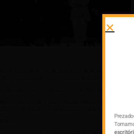
A partir do dia 24 de maio de 2025, a convite do escritório De Pa
iniciamos o curso online promovido pelo SindusconPR
Serão quatro encontros virtuais, sempre às 17h, começando 24 de ab
Mais do que entender a nova legislação, este é um espaço para refle
planejamento tributário, a precificação, os contratos e a estruturaçã
Prezado(
Participam:
Tomamo
escritó
– Leonardo de Paola – Advigado com 25 anos de experiência no cont