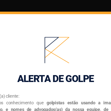
ola & Panasolo Sociedade de Advogados
ril.
ALERTA DE GOLPE
tir sobre como a reforma afetará o
o de negócios no setor.
a) cliente:
s conhecimento que
golpistas estão usando a im
rio, e nomes de advogados(as) da nossa equipe, de
encioso tributário.