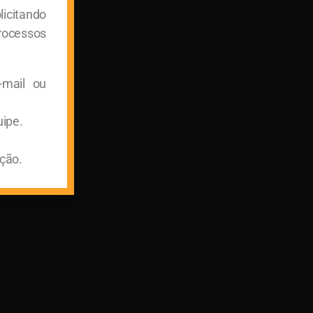
licitando
rocessos
-mail ou
uipe.
ção.