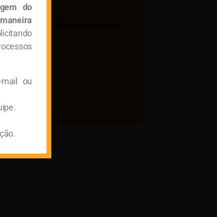
agem do
 maneira
osto De Renda Para Autônomos]
licitando
rocessos
ial
Março 15, 2021
tação de contas para o fisco pode gerar
 e incertezas, bem como surpresas
-mail ou
radáveis na determinação do imposto,
ipalmente quando pensada de última
uipe.
ção.