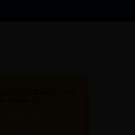
RMA TRIBUTÁRIA Segue Para
ão Presidencial
ial
Dezembro 19, 2024
a 18 de dezembro, a Câmara dos
dos aprovou o texto do Projeto de Lei