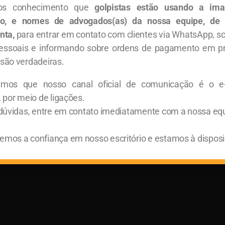
s conhecimento que
golpistas estão usando a im
rio, e nomes de advogados(as) da nossa equipe, de
[juros De Mora]
[imp
nta,
para entrar em contato com clientes via WhatsApp, so
essoais e informando sobre ordens de pagamento em p
Comercial
Março 19, 2021
Comerc
são verdadeiras.
STF – Imposto de Renda – Juros de Mora. Na
A pres
última sexta-feira, 12/03, os Ministros do
riscos
amos que nosso canal oficial de comunicação é o e
Supremo Tribunal Federal, por maioria,
desag
, por meio de ligações.
manifestaram entendimento, em sede
princ
 dúvidas, entre em contato imediatamente com a nossa eq
mos a confiança em nosso escritório e estamos à disposi