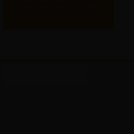
necessário, e que se esquecido, pode custar
caro. A tributação sobre aplicações financeiras