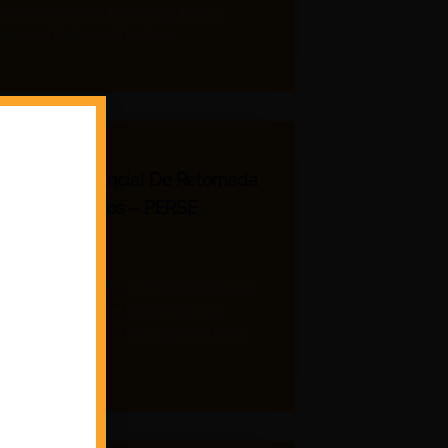
ementar 68/2024 (PLP 68/24), que
menta a Reforma Tributária.
rama Emergencial De Retomada
etor De Eventos – PERSE
Agosto 4, 2022
E foi criado pela Lei nº 14.148/2021 para
ar a recuperação das empresas dos
s de eventos e turismo, abalados pela
mia de Covid-19.