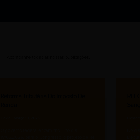
Acompanhe todas as nossas publicações.
Reforma Tributária Do Imposto De
REFO
Renda
Sanç
Flavia
Março 19, 2025
Comerc
O governo federal encaminhou, no dia
No di
18/03/2025, para o Congresso, o projeto de lei
Deputa