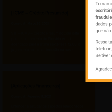
Tomamo
escritó
[ ICMS – Crédito Presumido]
fraudule
dados p
Comercial
Março 26, 2021
que não 
STF – ICMS – Crédito PresumidoCom data
para encerramento do Plenário virtual
Ressalt
agendado para a última sexta-feira, 12/03, o
telefone
julgamento acerca da inclusão na base
Se tiver
Agradece
[aplicações Financeiras]
Comercial
Fevereiro 11, 2021
Entender e estudar os aspectos relacionados
às suas aplicações financeiras é algo