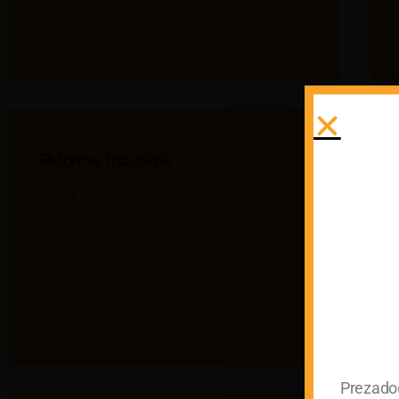
Reforma Tributária
Flavia
Dezembro 17, 2024
Aprovada pelo Senado, segue para votação
na Câmara No dia 12 de dezembro, o Senado
aprovou o texto do Projeto de Lei
Complementar 68/2024 (PLP
Prezado(