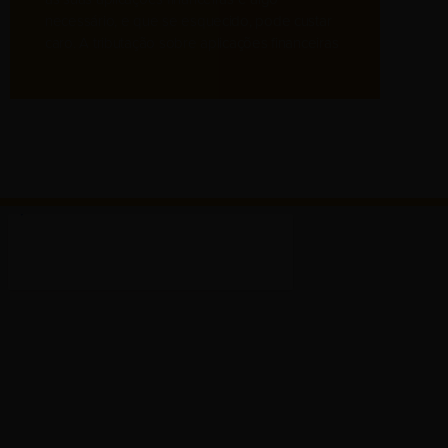
necessário, e que se esquecido, pode custar
caro. A tributação sobre aplicações financeiras