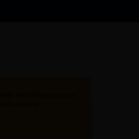
RMA TRIBUTÁRIA Segue Para
ão Presidencial
ial
Dezembro 19, 2024
a 18 de dezembro, a Câmara dos
dos aprovou o texto do Projeto de Lei