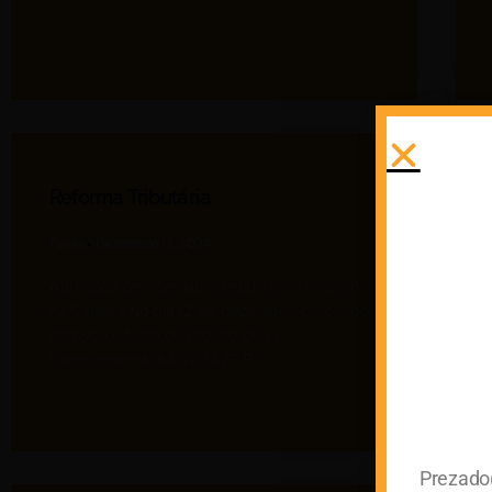
Reforma Tributária
Flavia
Dezembro 17, 2024
Aprovada pelo Senado, segue para votação
na Câmara No dia 12 de dezembro, o Senado
aprovou o texto do Projeto de Lei
Complementar 68/2024 (PLP
Prezado(