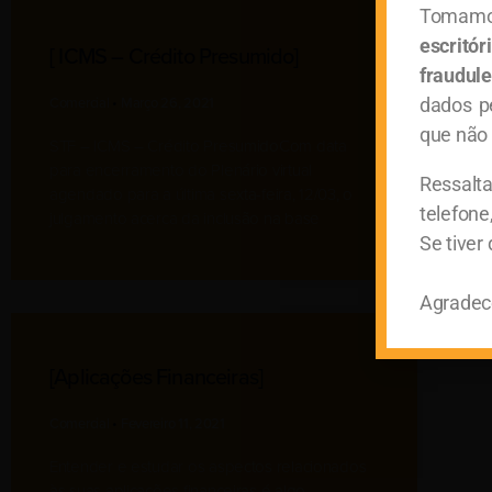
Tomamo
escritó
[ ICMS – Crédito Presumido]
fraudule
dados p
Comercial
Março 26, 2021
que não 
STF – ICMS – Crédito PresumidoCom data
para encerramento do Plenário virtual
Ressalt
agendado para a última sexta-feira, 12/03, o
telefone
julgamento acerca da inclusão na base
Se tiver
Agradece
[aplicações Financeiras]
Comercial
Fevereiro 11, 2021
Entender e estudar os aspectos relacionados
às suas aplicações financeiras é algo