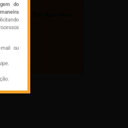
agem do
 maneira
osto De Renda Para Autônomos]
licitando
rocessos
ial
Março 15, 2021
tação de contas para o fisco pode gerar
 e incertezas, bem como surpresas
-mail ou
radáveis na determinação do imposto,
ipalmente quando pensada de última
uipe.
ção.