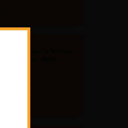
ementar 68/2024 (PLP 68/24), que
menta a Reforma Tributária.
rama Emergencial De Retomada
etor De Eventos – PERSE
Agosto 4, 2022
E foi criado pela Lei nº 14.148/2021 para
ar a recuperação das empresas dos
s de eventos e turismo, abalados pela
mia de Covid-19.