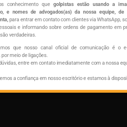
s conhecimento que
golpistas estão usando a im
rio, e nomes de advogados(as) da nossa equipe, de
[juros De Mora]
[imp
nta,
para entrar em contato com clientes via WhatsApp, so
essoais e informando sobre ordens de pagamento em p
Comercial
Março 19, 2021
Comerc
são verdadeiras.
STF – Imposto de Renda – Juros de Mora. Na
A pres
última sexta-feira, 12/03, os Ministros do
riscos
amos que nosso canal oficial de comunicação é o e
Supremo Tribunal Federal, por maioria,
desag
, por meio de ligações.
manifestaram entendimento, em sede
princ
 dúvidas, entre em contato imediatamente com a nossa eq
mos a confiança em nosso escritório e estamos à disposi