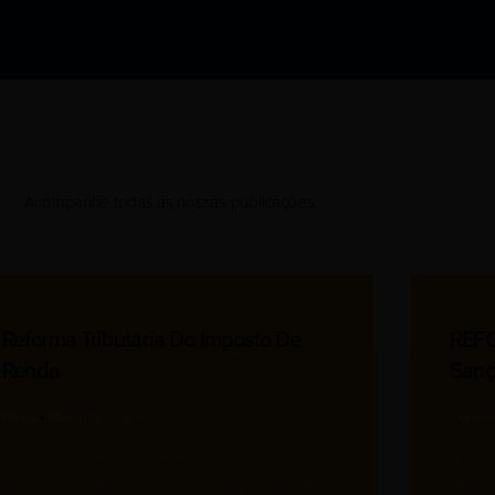
Acompanhe todas as nossas publicações.
Reforma Tributária Do Imposto De
REFO
Renda
Sanç
Flavia
Março 19, 2025
Comerc
O governo federal encaminhou, no dia
No di
18/03/2025, para o Congresso, o projeto de lei
Deputa