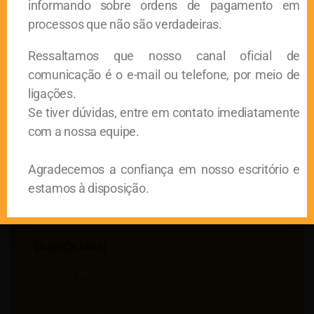
informando sobre ordens de pagamento em
processos que não são verdadeiras.
Ressaltamos que nosso canal oficial de
[ ICMS – Crédito Presumido]
comunicação é o e-mail ou telefone, por meio de
Comercial
Março 26, 2021
ligações.
Se tiver dúvidas, entre em contato imediatamente
STF – ICMS – Crédito PresumidoCom data para
com a nossa equipe.
encerramento do Plenário virtual agendado para a última
sexta-feira, 12/03, o julgamento acerca da inclusão na base
Agradecemos a confiança em nosso escritório e
estamos à disposição.
[juros De Mora]
Comercial
Março 19, 2021
STF – Imposto de Renda – Juros de Mora. Na última sexta-