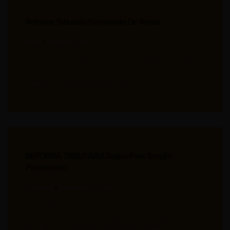
Reforma Tributária Do Imposto De Renda
Flavia
Março 19, 2025
O governo federal encaminhou, no dia 18/03/2025, para o
Congresso, o projeto de lei que altera a tributação sobre
Imposto de Renda das pessoas físicas
REFORMA TRIBUTÁRIA Segue Para Sanção
Presidencial
Comercial
Dezembro 19, 2024
No dia 18 de dezembro, a Câmara dos Deputados aprovou
o texto do Projeto de Lei Complementar 68/2024 (PLP
68/24), que regulamenta a Reforma Tributária.