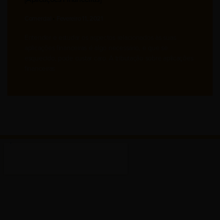
Comercial
Fevereiro 11, 2021
Entender e estudar os aspectos relacionados às suas
aplicações financeiras é algo necessário, e que se
esquecido, pode custar caro. A tributação sobre aplicações
financeiras