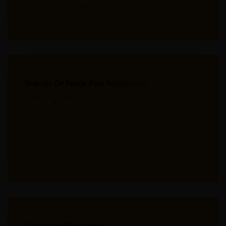
feira, 12/03, os Ministros do Supremo Tribunal Federal, por
maioria, manifestaram entendimento, em sede
[imposto De Renda Para Autônomos]
Comercial
Março 15, 2021
A prestação de contas para o fisco pode gerar riscos e
incertezas, bem como surpresas desagradáveis na
determinação do imposto, principalmente quando pensada
de última
[aplicações Financeiras]