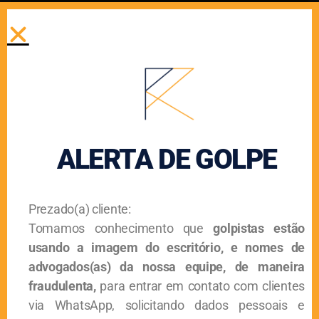
Flavia
Agosto 4, 2022
As empresas brasileiras estão submetidas a altas cargas
tributárias e os recolhimentos à Previdência Social
representam um significativo percentual do faturamento, a
depender da sua
ALERTA DE GOLPE
Programa Emergencial De Retomada Do Setor De
Eventos – PERSE
Prezado(a) cliente:
Flavia
Agosto 4, 2022
Tomamos conhecimento que
golpistas estão
usando a imagem do escritório, e nomes de
O PERSE foi criado pela Lei nº 14.148/2021 para auxiliar a
advogados(as) da nossa equipe, de maneira
recuperação das empresas dos setores de eventos e
turismo, abalados pela pandemia de Covid-19.
fraudulenta,
para entrar em contato com clientes
via WhatsApp, solicitando dados pessoais e