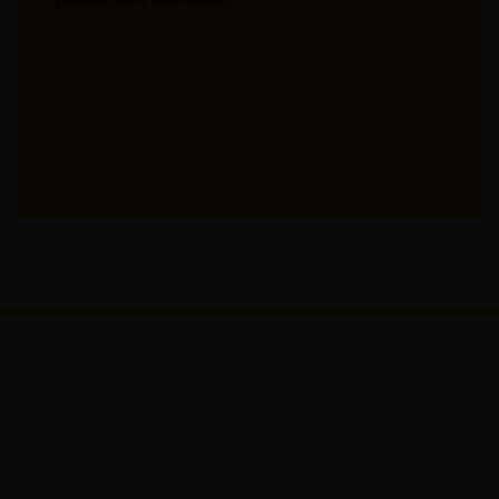
Comercial
Fevereiro 11, 2021
Entender e estudar os aspectos relacionados às suas
aplicações financeiras é algo necessário, e que se
esquecido, pode custar caro. A tributação sobre aplicações
financeiras