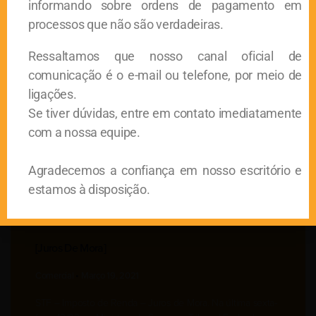
informando sobre ordens de pagamento em
processos que não são verdadeiras.
Ressaltamos que nosso canal oficial de
[ ICMS – Crédito Presumido]
comunicação é o e-mail ou telefone, por meio de
Comercial
Março 26, 2021
ligações.
Se tiver dúvidas, entre em contato imediatamente
STF – ICMS – Crédito PresumidoCom data para
com a nossa equipe.
encerramento do Plenário virtual agendado para a última
sexta-feira, 12/03, o julgamento acerca da inclusão na base
Agradecemos a confiança em nosso escritório e
estamos à disposição.
[juros De Mora]
Comercial
Março 19, 2021
STF – Imposto de Renda – Juros de Mora. Na última sexta-