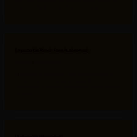
feira, 12/03, os Ministros do Supremo Tribunal Federal, por
maioria, manifestaram entendimento, em sede
[imposto De Renda Para Autônomos]
Comercial
Março 15, 2021
A prestação de contas para o fisco pode gerar riscos e
incertezas, bem como surpresas desagradáveis na
determinação do imposto, principalmente quando pensada
de última
[aplicações Financeiras]