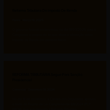
Reforma Tributária Do Imposto De Renda
Flavia
Março 19, 2025
O governo federal encaminhou, no dia 18/03/2025, para o
Congresso, o projeto de lei que altera a tributação sobre
Imposto de Renda das pessoas físicas
REFORMA TRIBUTÁRIA Segue Para Sanção
Presidencial
Comercial
Dezembro 19, 2024
No dia 18 de dezembro, a Câmara dos Deputados aprovou
o texto do Projeto de Lei Complementar 68/2024 (PLP
68/24), que regulamenta a Reforma Tributária.