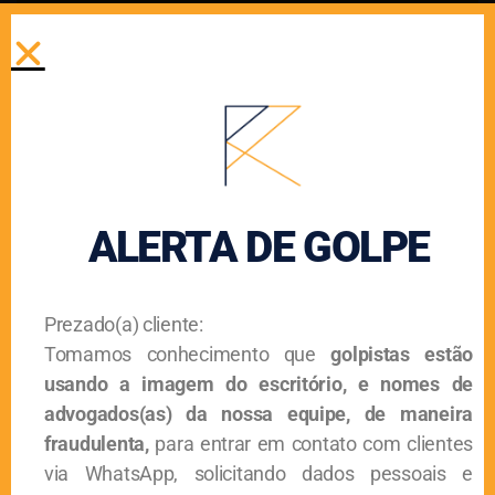
Flavia
Agosto 4, 2022
As empresas brasileiras estão submetidas a altas cargas
tributárias e os recolhimentos à Previdência Social
representam um significativo percentual do faturamento, a
depender da sua
ALERTA DE GOLPE
Programa Emergencial De Retomada Do Setor De
Eventos – PERSE
Prezado(a) cliente:
Flavia
Agosto 4, 2022
Tomamos conhecimento que
golpistas estão
usando a imagem do escritório, e nomes de
O PERSE foi criado pela Lei nº 14.148/2021 para auxiliar a
advogados(as) da nossa equipe, de maneira
recuperação das empresas dos setores de eventos e
turismo, abalados pela pandemia de Covid-19.
fraudulenta,
para entrar em contato com clientes
via WhatsApp, solicitando dados pessoais e