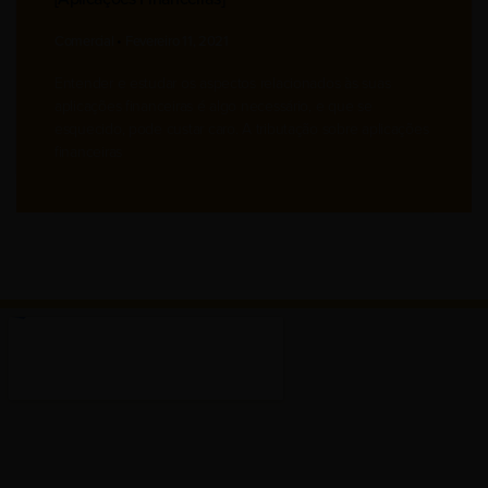
Comercial
Fevereiro 11, 2021
Entender e estudar os aspectos relacionados às suas
aplicações financeiras é algo necessário, e que se
esquecido, pode custar caro. A tributação sobre aplicações
financeiras