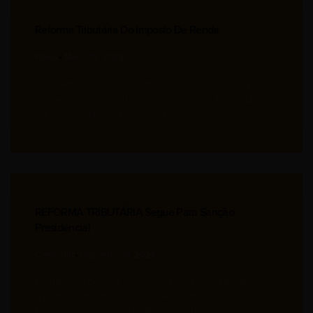
Reforma Tributária Do Imposto De Renda
Flavia
Março 19, 2025
O governo federal encaminhou, no dia 18/03/2025, para o
Congresso, o projeto de lei que altera a tributação sobre
Imposto de Renda das pessoas físicas
REFORMA TRIBUTÁRIA Segue Para Sanção
Presidencial
Comercial
Dezembro 19, 2024
No dia 18 de dezembro, a Câmara dos Deputados aprovou
o texto do Projeto de Lei Complementar 68/2024 (PLP
68/24), que regulamenta a Reforma Tributária.