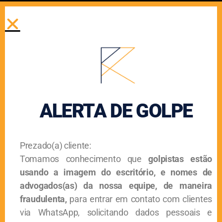
Flavia
Agosto 4, 2022
As empresas brasileiras estão submetidas a altas cargas
tributárias e os recolhimentos à Previdência Social
representam um significativo percentual do faturamento, a
depender da sua
ALERTA DE GOLPE
Programa Emergencial De Retomada Do Setor De
Eventos – PERSE
Prezado(a) cliente:
Flavia
Agosto 4, 2022
Tomamos conhecimento que
golpistas estão
usando a imagem do escritório, e nomes de
O PERSE foi criado pela Lei nº 14.148/2021 para auxiliar a
advogados(as) da nossa equipe, de maneira
recuperação das empresas dos setores de eventos e
turismo, abalados pela pandemia de Covid-19.
fraudulenta,
para entrar em contato com clientes
via WhatsApp, solicitando dados pessoais e