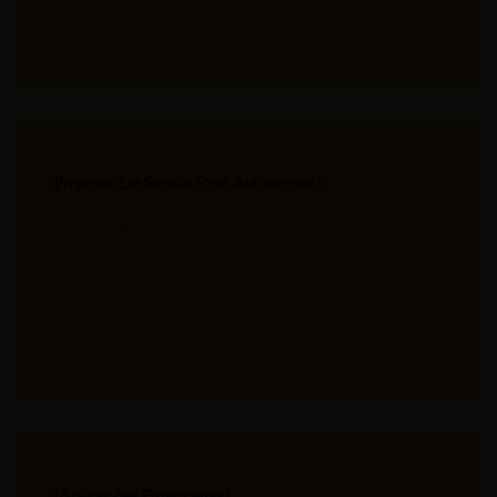
feira, 12/03, os Ministros do Supremo Tribunal Federal, por
maioria, manifestaram entendimento, em sede
[imposto De Renda Para Autônomos]
Comercial
Março 15, 2021
A prestação de contas para o fisco pode gerar riscos e
incertezas, bem como surpresas desagradáveis na
determinação do imposto, principalmente quando pensada
de última
[aplicações Financeiras]