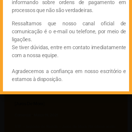
informando sobre ordens de pagamento em
processos que não são verdadeiras.
Ressaltamos que nosso canal oficial de
[ ICMS – Crédito Presumido]
comunicação é o e-mail ou telefone, por meio de
Comercial
Março 26, 2021
ligações.
Se tiver dúvidas, entre em contato imediatamente
STF – ICMS – Crédito PresumidoCom data para
com a nossa equipe.
encerramento do Plenário virtual agendado para a última
sexta-feira, 12/03, o julgamento acerca da inclusão na base
Agradecemos a confiança em nosso escritório e
estamos à disposição.
[juros De Mora]
Comercial
Março 19, 2021
STF – Imposto de Renda – Juros de Mora. Na última sexta-